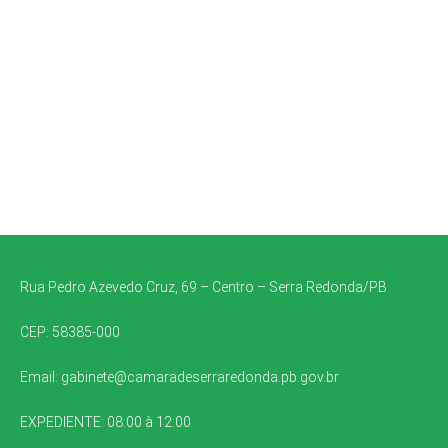
Rua Pedro Azevedo Cruz, 69 – Centro – Serra Redonda/PB
CEP: 58385-000
Email:
gabinete@camaradeserraredonda.pb.gov.br
EXPEDIENTE: 08:00 à 12:00