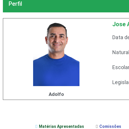
Perfil
Jose 
Data d
Natura
Escola
Legisl
Adolfo
Matérias Apresentadas
Comissões