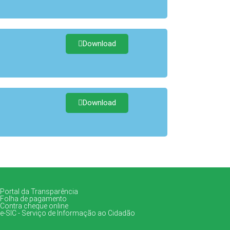
Download
Download
Portal da Transparência
Folha de pagamento
Contra cheque online
e-SIC - Serviço de Informação ao Cidadão