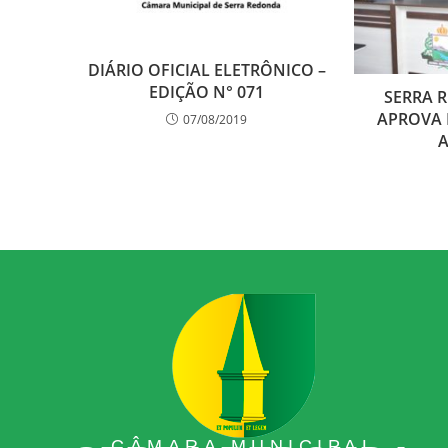
DIÁRIO OFICIAL ELETRÔNICO –
EDIÇÃO N° 071
SERRA 
APROVA 
07/08/2019
A
CÂMARA MUNICIPAL