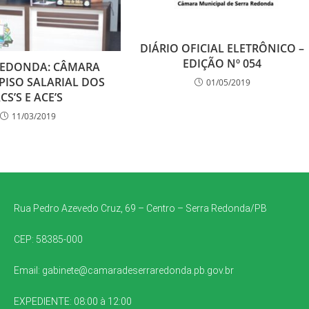
DIÁRIO OFICIAL ELETRÔNICO –
EDIÇÃO Nº 054
REDONDA: CÂMARA
PISO SALARIAL DOS
01/05/2019
CS’S E ACE’S
11/03/2019
Rua Pedro Azevedo Cruz, 69 – Centro – Serra Redonda/PB
CEP: 58385-000
Email:
gabinete@camaradeserraredonda.pb.gov.br
EXPEDIENTE: 08:00 à 12:00