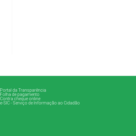
Portal da Transparência
Folha de pagamento
Contra cheque online
e-SIC - Serviço de Informação ao Cidadão