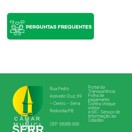
Portal da
Rua Pedro
Transparência
Folha de
Azevedo Cruz, 69
pagamento
– Centro – Serra
Contra cheque
online
Redonda/PB
e-SIC - Serviço de
Informação ao
CÂMAR
Cidadão
A
MUNICI
CEP: 58385-000
SERR
PAL