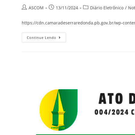
ASCOM
13/11/2024
Diário Eletrônico
/
Not
https://cdn.camaradeserraredonda.pb.gov.br/wp-conte
Continue Lendo