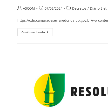
ASCOM
07/06/2024
Decretos
/
Diário Elet
https://cdn.camaradeserraredonda.pb.gov.br/wp-conten
Continue Lendo